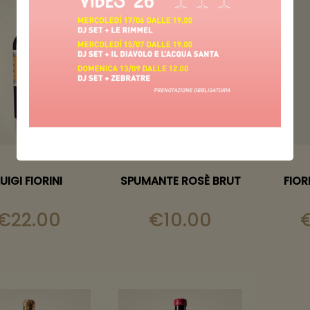
LUIGI FIORINI
SPUMANTE ROSÈ BRUT
FIOR
€
22.00
€
10.00