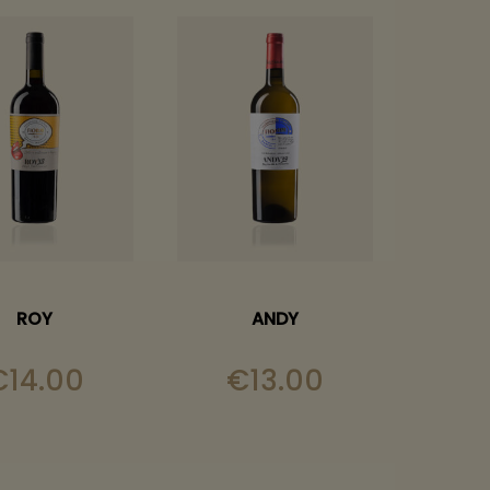
ROY
ANDY
€
14.00
€
13.00