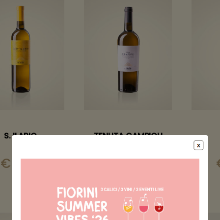
S. ILARIO
TENUTA CAMPIOLI
€
8.00
€
11.00