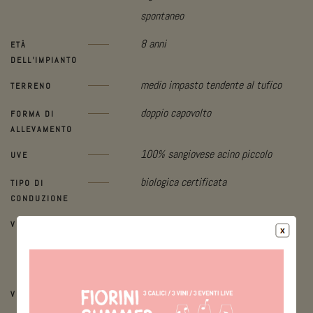
spontaneo
8 anni
ETÀ
DELL’IMPIANTO
medio impasto tendente al tufico
TERRENO
doppio capovolto
FORMA DI
ALLEVAMENTO
100% sangiovese acino piccolo
UVE
biologica certificata
TIPO DI
CONDUZIONE
manuale in casse da due quintali e
VENDEMMIA
raffreddamento delle uve prima della
pressatura
brevissima macerazione carbonica
VINIFICAZIONE