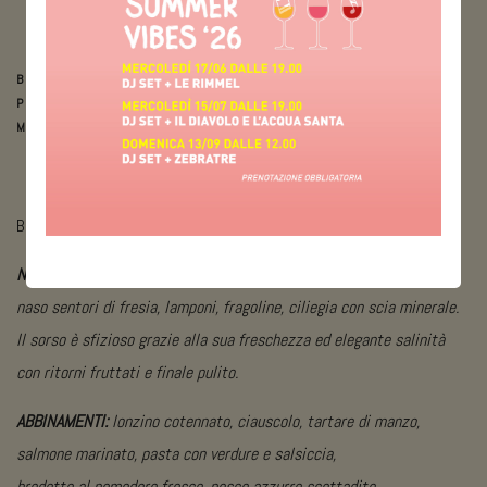
seguita da fermentazione in assenza
di vinacce a bassa temperatura
5.000
BOTTIGLIE
PRODOTTE IN
MEDIA
BOTTIGLIA 750 ML / CARTONI 6 BOTTIGLIE
NOTE ORGANOLETTICHE:
colore rosa cerasuolo chiaro, aleggiano al
naso sentori di fresia, lamponi, fragoline, ciliegia con scia minerale.
Il sorso è sfizioso grazie alla sua freschezza ed elegante salinità
con ritorni fruttati e finale pulito.
ABBINAMENTI:
lonzino cotennato, ciauscolo, tartare di manzo,
salmone marinato, pasta con verdure e salsiccia,
brodetto al pomodoro fresco, pesce azzurro scottadito.