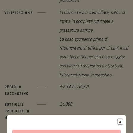
pressatura
In bianco termo controllata, solo uva
VINIFICAZIONE
intera in completa riduzione e
pressatura soffice.
La base spumante prima di
rifermentare si affina per circa 4 mesi
sulle fecce fini per ottenere maggior
complessità aromatica e struttura.
Rifermentazione in autoclave
dai 14 ai 16 gr/l
RESIDUO
ZUCCHERINO
14.000
BOTTIGLIE
PRODOTTE IN
MEDIA