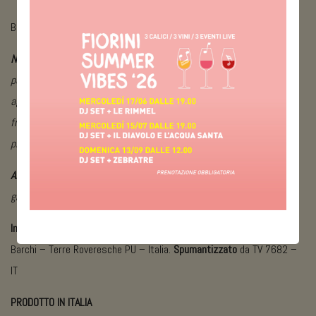
BOTTIGLIE DA 750 ML E 1500 ML / CARTONI 6 BOTTIGLIE
NOTE ORGANOLETTICHE:
giallo paglierino brillante, spuma
persistente. Naso minerale, fruttato di pera e pesca bianca,
agrumato di lime e pompelmo. Melissa e mughetto persistono con
fragranza olfattiva. Fresco, sapido e scattante al palato, denota
pienezza ed equilibrio con ritorni sulle note agrumate.
ABBINAMENTI:
scampi al vapore, calamari alla griglia, verdure fritte,
gnocchi con timo e vongole, farro con gamberi e piselli, aperitivo.
Imbottigliato all’origine da
: Azienda Agraria Fiorini di Fiorini Carla loc.
Barchi – Terre Roveresche PU – Italia.
Spumantizzato
da TV 7682 –
IT
PRODOTTO IN ITALIA