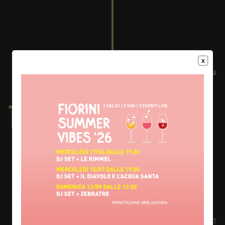
VALENTINO HEIRATET SILVANA RIDELLA
1969
EIN ZWEITER WEINKELLER WIRD GEBAUT