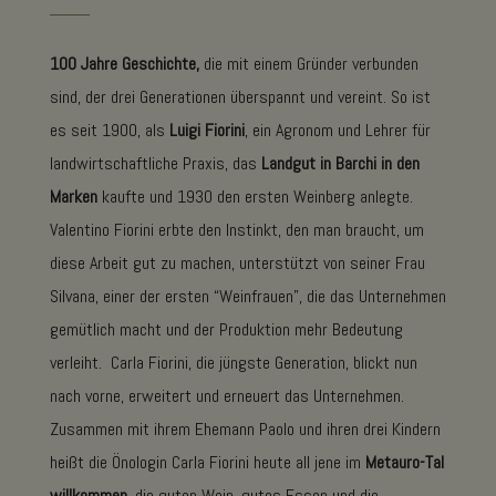
100 Jahre Geschichte,
die mit einem Gründer verbunden
sind, der drei Generationen überspannt und vereint. So ist
es seit 1900, als
Luigi Fiorini
, ein Agronom und Lehrer für
landwirtschaftliche Praxis, das
Landgut in Barchi in den
Marken
kaufte und 1930 den ersten Weinberg anlegte.
Valentino Fiorini erbte den Instinkt, den man braucht, um
diese Arbeit gut zu machen, unterstützt von seiner Frau
Silvana, einer der ersten “Weinfrauen”, die das Unternehmen
gemütlich macht und der Produktion mehr Bedeutung
verleiht. Carla Fiorini, die jüngste Generation, blickt nun
nach vorne, erweitert und erneuert das Unternehmen.
Zusammen mit ihrem Ehemann Paolo und ihren drei Kindern
heißt die Önologin Carla Fiorini heute all jene im
Metauro-Tal
willkommen
, die guten Wein, gutes Essen und die