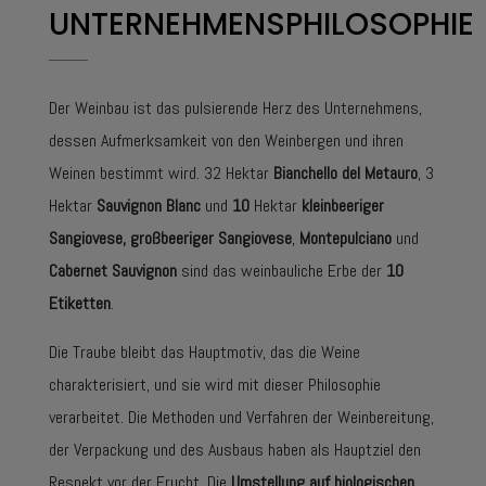
UNTERNEHMENSPHILOSOPHIE
Der Weinbau ist das pulsierende Herz des Unternehmens,
dessen Aufmerksamkeit von den Weinbergen und ihren
Weinen bestimmt wird. 32 Hektar
Bianchello del Metauro
, 3
Hektar
Sauvignon Blanc
und
10
Hektar
kleinbeeriger
Sangiovese, großbeeriger Sangiovese
,
Montepulciano
und
Cabernet Sauvignon
sind das weinbauliche Erbe der
10
Etiketten
.
Die Traube bleibt das Hauptmotiv, das die Weine
charakterisiert, und sie wird mit dieser Philosophie
verarbeitet. Die Methoden und Verfahren der Weinbereitung,
der Verpackung und des Ausbaus haben als Hauptziel den
Respekt vor der Frucht. Die
Umstellung auf biologischen